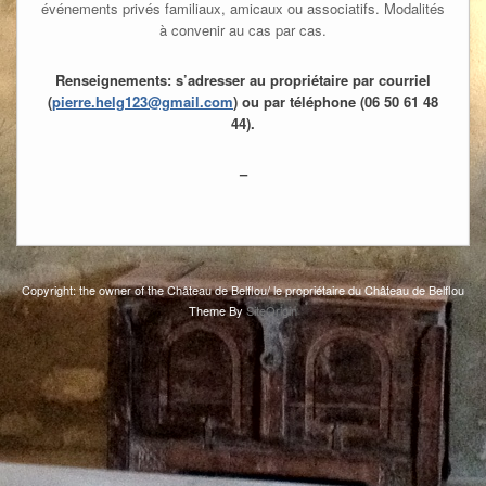
événements privés familiaux, amicaux ou associatifs. Modalités
à convenir au cas par cas.
Renseignements: s’adresser au propriétaire par courriel
(
pierre.helg123@gmail.com
) ou par téléphone (06 50 61 48
44).
–
Copyright: the owner of the Château de Belflou/ le propriétaire du Château de Belflou
Theme By
SiteOrigin